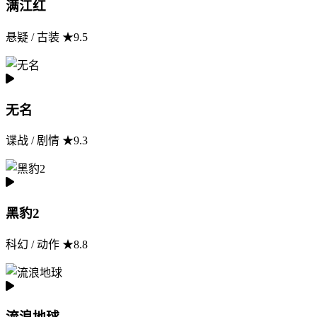
满江红
悬疑 / 古装 ★9.5
无名
谍战 / 剧情 ★9.3
黑豹2
科幻 / 动作 ★8.8
流浪地球