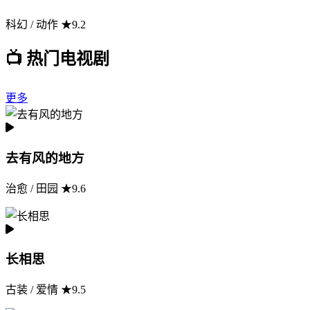
科幻 / 动作 ★9.2
📺 热门电视剧
更多
去有风的地方
治愈 / 田园 ★9.6
长相思
古装 / 爱情 ★9.5